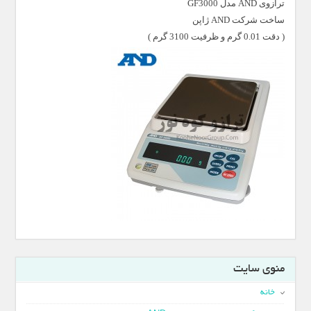
ترازوی AND مدل GF3000
ساخت شرکت AND ژاپن
( دقت 0.01 گرم و ظرفیت 3100 گرم )
منوی سایت
خانه