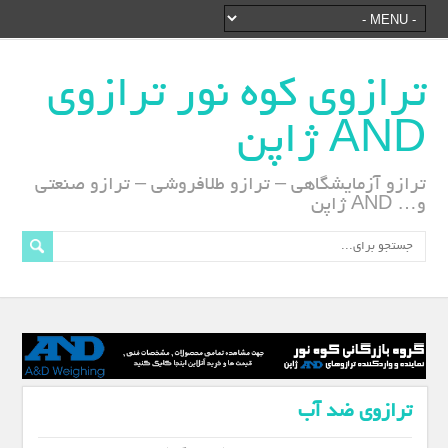
ترازوی کوه نور ترازوی
AND ژاپن
ترازو آزمایشگاهی – ترازو طلافروشی – ترازو صنعتی
و… AND ژاپن
ترازوی ضد آب