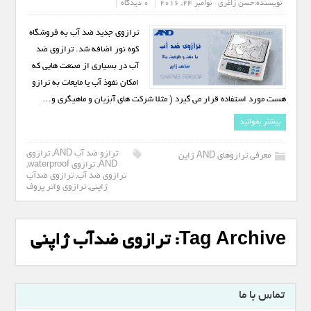
نویسنده:
حسن زاغری
نوامبر 24, 2016
0 دیدگاه
ترازوی جدید ضد آب به فروشگاه
کوه نور اضافه شد. ترازوی ضد
آب در بسیاری از صنعت هایی که
امکان نفوذ آب یا مایعات به ترازو
هست مورد استفاده قرار می گیرد ( مثلا شرکت های آبزیان و ماهیگری و…
بیشتر بخوانید
ترازو ضد آب AND
,
ترازوی
معرفی ترازوهای AND ژاپن
AND
,
ترازوی waterproof
,
ترازوی ضد آب
,
ترازوی ضدآب
ژاپنی
,
ترازوی واتر پروف
Tag Archive:
ترازوی ضدآب ژاپنی
تماس با ما