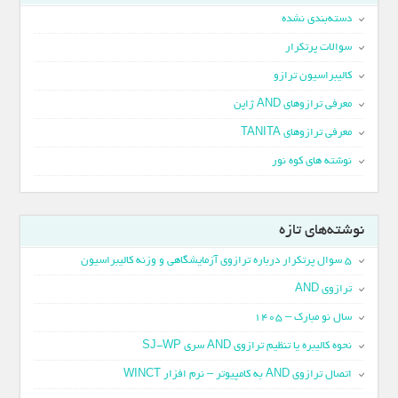
دسته‌بندی نشده
سوالات پرتکرار
کالیبراسیون ترازو
معرفی ترازوهای AND ژاپن
معرفی ترازوهای TANITA
نوشته های کوه نور
نوشته‌های تازه
5 سوال پرتکرار درباره ترازوی آزمایشگاهی و وزنه کالیبراسیون
ترازوی AND
سال نو مبارک – 1405
نحوه کالیبره یا تنظیم ترازوی AND سری SJ-WP
اتصال ترازوی AND به کامپیوتر – نرم افزار WINCT