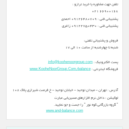
تلفن جهت مشاوره یا خرید ترازو :
66900168 021
پشتیبانی فنی : 09126480709 احمدی
پشتیبانی فنی : 09122750430 زاغری
فروش و پشتیبانی تلفنی:
شنبه تا چهارشنبه از ساعت 10 الی 17
پست الکترونیک :
info@koohenoorgroup.com
فروشگاه اینترنتی :
www.KooheNoorGroup.Com/balance
آدرس : تهران - میدان توحید - خیابان توحید - خ فرصت شیرازی پلاک 108
لوکیشن : داخل نرم افزارهای مسیریابی عبارت
" گروه بازرگانی کوه نور " را جست و جو نمایید.
www.and-balance.com