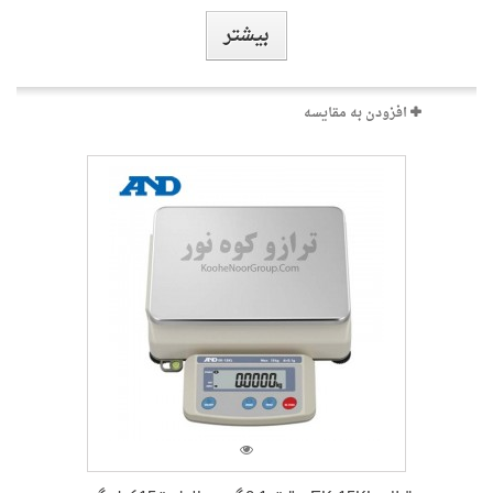
بیشتر
افزودن به مقایسه
ترازو HT3000-دقت 1گرم و ظرفیت 3000گرم