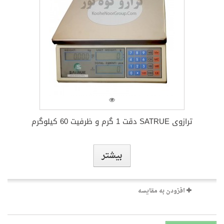
ترازو GF-30K-دقت 0.1 گرم وظرفیت 31کیلوگرم
بیشتر
افزودن به مقایسه