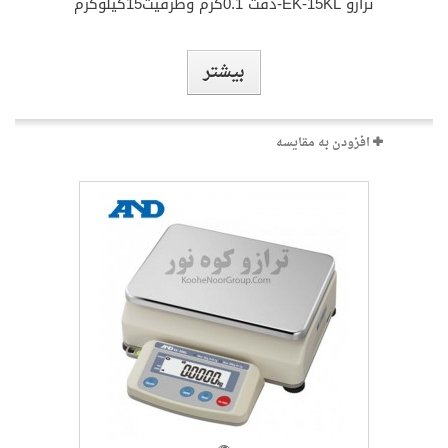
بیشتر
افزودن به مقایسه
ترازو EK-15KL-دقت 0.1گرم وظرفیت15کیلوگرم