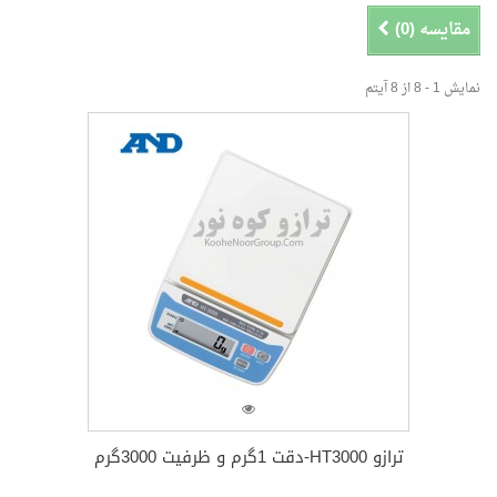
جو
"ترازو صنعتی"
مقایسه (
0
)
نمایش 1 - 8 از 8 آیتم