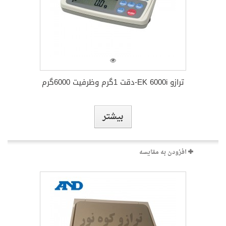
ترازو GP 32K-دقت 1گرم و ظرفیت 31کیلوگرم
بیشتر
افزودن به مقایسه