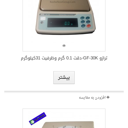
ترازو EK 6000i-دقت 1گرم وظرفیت 6000گرم
بیشتر
افزودن به مقایسه