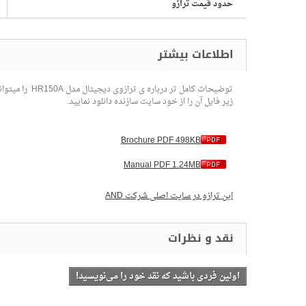
حدود قیمت ترازو
توضیحات کامل تر درباره ی ترازوی دیجیتال مدل HR150A را میتوانید در کاتالوگ
زیر فایل آن را از خود سایت سازنده دانلود نمایید.
Brochure PDF 498KB
Manual PDF 1.24MB
عات بیشتر
این ترازو در سایت اصلی شرکت AND
اولین فردی باشید که نقد خود را می‌نویسید!