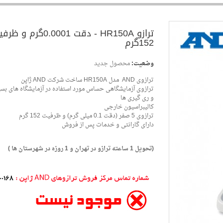
ترازو HR150A - دقت 0.0001گرم و ظرفیت
وضعیت:
محصول جدید
152گرم
ترازوی AND مدل HR150A ساخت شرکت AND ژاپن
ترازوی آزمایشگاهی حساس مورد استفاده در آزمایشگاه های ب
و ری گیری ها
کالیبراسیون خارجی
ترازوی 5 صفر (دقت 0.1 میلی گرم) و ظرفیت 152 گرم
دارای گارانتی و خدمات پس از فروش
(تحویل 1 ساعته ترازو در تهران و 1 روزه در شهرستان ها )