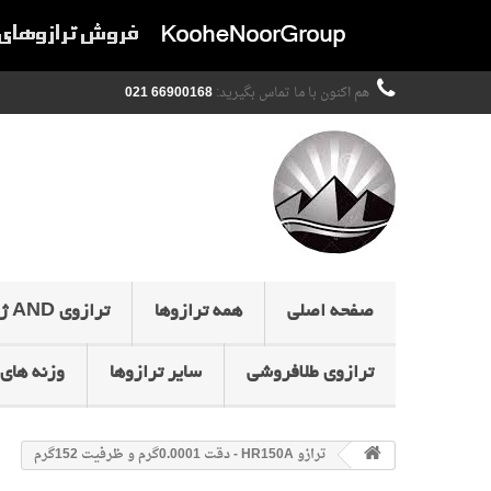
هم اکنون با ما تماس بگیرید:
66900168 021
صفحه اصلی
همه ترازوها
ترازوی AND ژاپن
ترازوی طلافروشی
سایر ترازوها
وزنه های 
ترازو HR150A - دقت 0.0001گرم و ظرفیت 152گرم