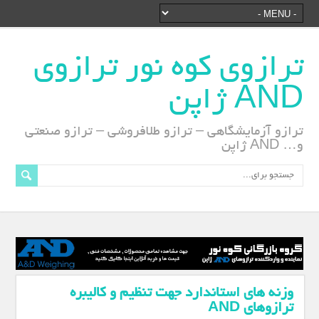
ترازوی کوه نور ترازوی
AND ژاپن
ترازو آزمایشگاهی – ترازو طلافروشی – ترازو صنعتی
و… AND ژاپن
وزنه های استاندارد جهت تنظیم و کالیبره
ترازوهای AND