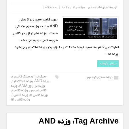
نویسنده:
فرشاد احمدی
سپتامبر 14, 2017
0 دیدگاه
جهت کالیبراسیون ترازوهای
AND نیاز به وزنه های مختلفی
هست . وزنه های ترازو در کلاس
های مختلفی موجود می باشد.
تفاوت این کلاس ها هم با توجه به دقت و دقیق بودن وزنه ها تعیین می شود.
وزنه ها…
بیشتر بخوانید
سنگ ترازو
,
سنگ کالیبیره
,
نوشته های کوه نور
وزنه AND
,
وزنه استاندارد
,
وزنه ترازوی AND
,
وزنه
کالیبراسیون
,
وزنه کالیبره
,
وزنه کلاس e
,
وزنه کلاس f
,
وزنه کلاس m
Tag Archive:
وزنه AND