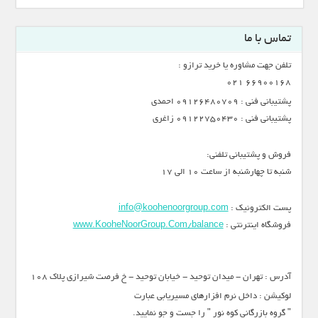
تماس با ما
تلفن جهت مشاوره یا خرید ترازو :
66900168 021
پشتیبانی فنی : 09126480709 احمدی
پشتیبانی فنی : 09122750430 زاغری
فروش و پشتیبانی تلفنی:
شنبه تا چهارشنبه از ساعت 10 الی 17
پست الکترونیک :
info@koohenoorgroup.com
فروشگاه اینترنتی :
www.KooheNoorGroup.Com/balance
آدرس : تهران - میدان توحید - خیابان توحید - خ فرصت شیرازی پلاک 108
لوکیشن : داخل نرم افزارهای مسیریابی عبارت
" گروه بازرگانی کوه نور " را جست و جو نمایید.