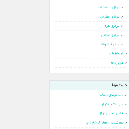
ترازو جواهرات
ترازو زعفران
ترازو نقره
ترازو صنعتی
سایر ترازوها
ارتباط با ما
درباره ما
دسته‌ها
دسته‌بندی نشده
سوالات پرتکرار
کالیبراسیون ترازو
معرفی ترازوهای AND ژاپن