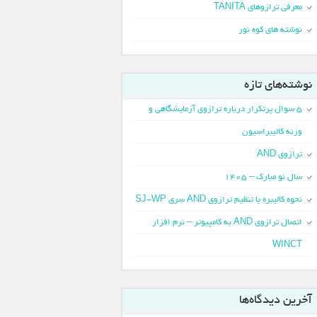
معرفی ترازوهای TANITA
نوشته های کوه نور
نوشته‌های تازه
5 سوال پرتکرار درباره ترازوی آزمایشگاهی و
وزنه کالیبراسیون
ترازوی AND
سال نو مبارک – 1405
نحوه کالیبره یا تنظیم ترازوی AND سری SJ-WP
اتصال ترازوی AND به کامپیوتر – نرم افزار
WINCT
آخرین دیدگاه‌ها