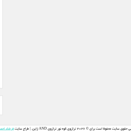
وق سایت محفوظ است برای © 2026 ترازوی کوه نور ترازوی AND ژاپن. | طراح سایت
فرشاد احم