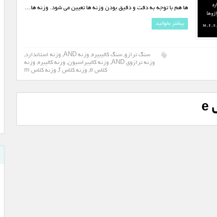
ها هم با توجه به دقت و دقیق بودن وزنه ها تعیین می شود. وزنه ها…
بیشتر بخوانید
سنگ ترازو
,
سنگ کالیبیره
,
وزنه AND
,
وزنه استاندارد
,
وزنه ترازوی AND
,
وزنه کالیبراسیون
,
وزنه کالیبره
,
وزنه
کلاس e
,
وزنه کلاس f
,
وزنه کلاس m
e