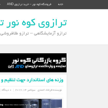
خانه
فروشگاه کوه نور – خرید ترازوی AND
م
ترازوی کوه نور ترازوی 
ترازو آزمایشگاهی – ترازو طلافروشی – تر
وزنه های استاندارد جهت تنظیم و کال
نویسنده:
فرشاد احمدی
سپتامبر 14, 2017
0 دیدگاه