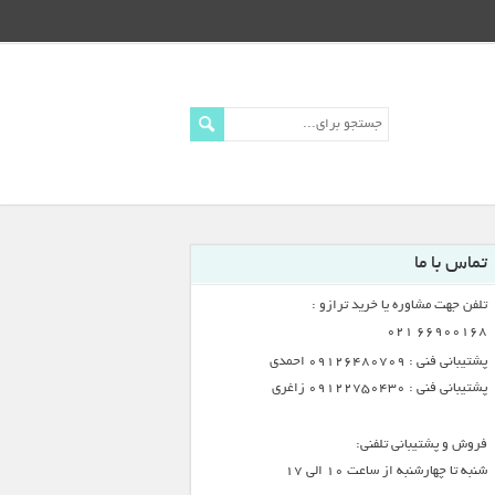
تماس با ما
تلفن جهت مشاوره یا خرید ترازو :
66900168 021
پشتیبانی فنی : 09126480709 احمدی
پشتیبانی فنی : 09122750430 زاغری
فروش و پشتیبانی تلفنی:
شنبه تا چهارشنبه از ساعت 10 الی 17