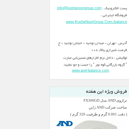
پست الکترونیک :
info@koohenoorgroup.com
فروشگاه اینترنتی :
www.KooheNoorGroup.Com/balance
آدرس : تهران - میدان توحید - خیابان توحید - خ
فرصت شیرازی پلاک 108
لوکیشن : داخل نرم افزارهای مسیریابی عبارت
" گروه بازرگانی کوه نور " را جست و جو نمایید.
www.and-balance.com
فروش ویژه این هفته
ترازوی AND مدل FX300GD
ساخت شرکت AND ژاپن
( دقت 0.001 گرم و ظرفیت 320 گرم )