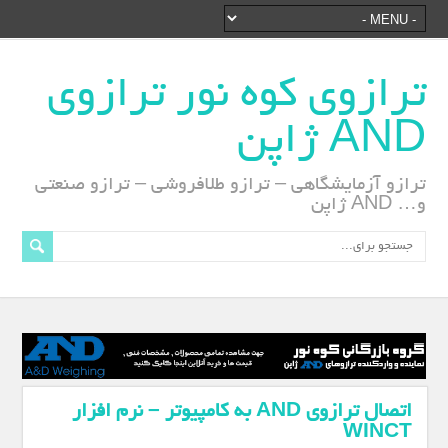
ترازوی کوه نور ترازوی
AND ژاپن
ترازو آزمایشگاهی – ترازو طلافروشی – ترازو صنعتی
و… AND ژاپن
اتصال ترازوی AND به کامپیوتر – نرم افزار
WINCT