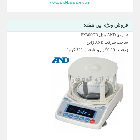
www.and-balance.com
فروش ویژه این هفته
ترازوی AND مدل FX300GD
ساخت شرکت AND ژاپن
( دقت 0.001 گرم و ظرفیت 320 گرم )