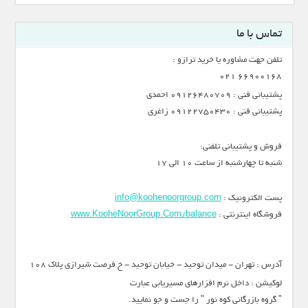
تماس با ما
تلفن جهت مشاوره یا خرید ترازو :
66900168 021
پشتیبانی فنی : 09126480709 احمدی
پشتیبانی فنی : 09122750430 زاغری
فروش و پشتیبانی تلفنی:
شنبه تا چهارشنبه از ساعت 10 الی 17
پست الکترونیک :
info@koohenoorgroup.com
فروشگاه اینترنتی :
www.KooheNoorGroup.Com/balance
آدرس : تهران - میدان توحید - خیابان توحید - خ فرصت شیرازی پلاک 108
لوکیشن : داخل نرم افزارهای مسیریابی عبارت
" گروه بازرگانی کوه نور " را جست و جو نمایید.