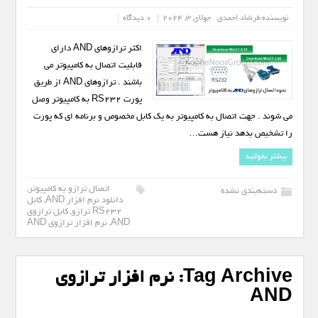
نویسنده:
فرشاد احمدی
جولای 3, 2024
0 دیدگاه
اکثر ترازوهای AND دارای
قابلیت اتصال به کامپیوتر می
باشند . ترازوهای AND از طریق
پورت RS232 به کامپیوتر وصل
می شوند . جهت اتصال به کامپیوتر به یک کابل مخصوص و برنامه ای که پورت
را تشخیص بدهد نیاز هست…
بیشتر بخوانید
اتصال ترازو به کامپیوتر
,
دسته‌بندی نشده
دانلود نرم افزار AND
,
کابل
RS232 ترازو
,
کابل ترازوی
AND
,
نرم افزار ترازوی AND
Tag Archive:
نرم افزار ترازوی
AND