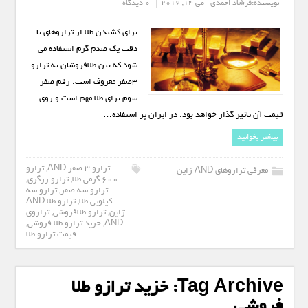
نویسنده:
فرشاد احمدی
می 14, 2016
0 دیدگاه
برای کشیدن طلا از ترازوهای با
دقت یک صدم گرم استفاده می
شود که بین طلافروشان به ترازو
3صفر معروف است. رقم صفر
سوم برای طلا مهم است و روی
قیمت آن تاثیر گذار خواهد بود. در ایران پر استفاده…
بیشتر بخوانید
ترازو 3 صفر AND
,
ترازو
معرفی ترازوهای AND ژاپن
600 گرمی طلا
,
ترازو زرگری
,
ترازو سه صفر
,
ترازو سه
کیلویی طلا
,
ترازو طلا AND
ژاپن
,
ترازو طلافروشی
,
ترازوی
AND
,
خزید ترازو طلا فروشی
,
قیمت ترازو طلا
Tag Archive:
خزید ترازو طلا
فروشی