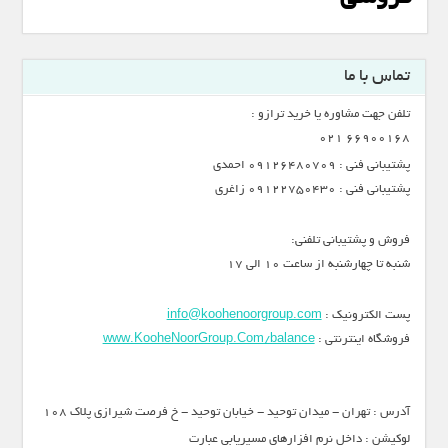
تماس با ما
تلفن جهت مشاوره یا خرید ترازو :
66900168 021
پشتیبانی فنی : 09126480709 احمدی
پشتیبانی فنی : 09122750430 زاغری
فروش و پشتیبانی تلفنی:
شنبه تا چهارشنبه از ساعت 10 الی 17
پست الکترونیک :
info@koohenoorgroup.com
فروشگاه اینترنتی :
www.KooheNoorGroup.Com/balance
آدرس : تهران - میدان توحید - خیابان توحید - خ فرصت شیرازی پلاک 108
لوکیشن : داخل نرم افزارهای مسیریابی عبارت