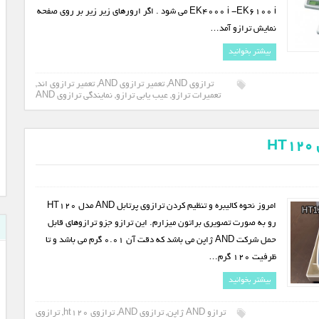
EK4000 i -EK6100 i می شود . اگر ارورهای زیر زیر بر روی صفحه
نمایش ترازو آمد…
بیشتر بخوانید
ترازوی AND
,
تعمیر ترازوی AND
,
تعمیر ترازوی اند
,
تعمیرات ترازو
,
عیب یابی ترازو
,
نمایندگی ترازوی AND
امروز نحوه کالیبره و تنظیم کردن ترازوی پرتابل AND مدل HT120
رو به صورت تصویری براتون میزارم. این ترازو جزو ترازوهای قابل
حمل شرکت AND ژاپن می باشد که دقت آن 0.01 گرم می باشد و تا
ظرفیت 120 گرم…
بیشتر بخوانید
ترازو AND ژاپن
,
ترازوی AND
,
ترازوی ht120
,
ترازوی