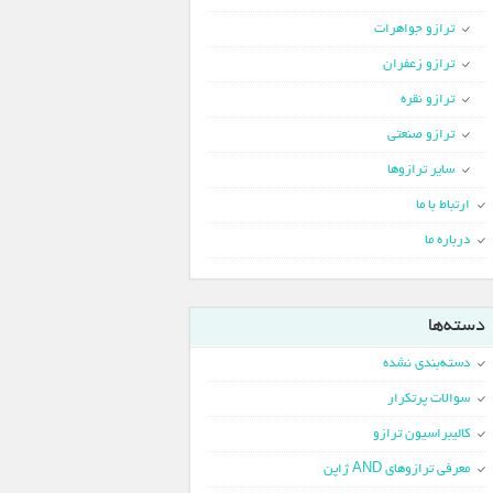
ترازو جواهرات
ترازو زعفران
ترازو نقره
ترازو صنعتی
سایر ترازوها
ارتباط با ما
درباره ما
دسته‌ها
دسته‌بندی نشده
سوالات پرتکرار
کالیبراسیون ترازو
معرفی ترازوهای AND ژاپن