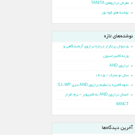
معرفی ترازوهای TANITA
نوشته های کوه نور
نوشته‌های تازه
5 سوال پرتکرار درباره ترازوی آزمایشگاهی و
وزنه کالیبراسیون
ترازوی AND
سال نو مبارک – 1405
نحوه کالیبره یا تنظیم ترازوی AND سری SJ-WP
اتصال ترازوی AND به کامپیوتر – نرم افزار
WINCT
آخرین دیدگاه‌ها