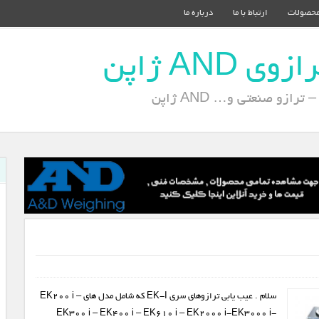
حصولات
ارتباط با ما
درباره ما
AND ژاپن
ازو صنعتی و… AND ژاپن
سلام . عیب یابی ترازوهای سری EK-I که شامل مدل های EK200 i –
EK300 i – EK400 i – EK610 i – EK2000 i-EK3000 i-