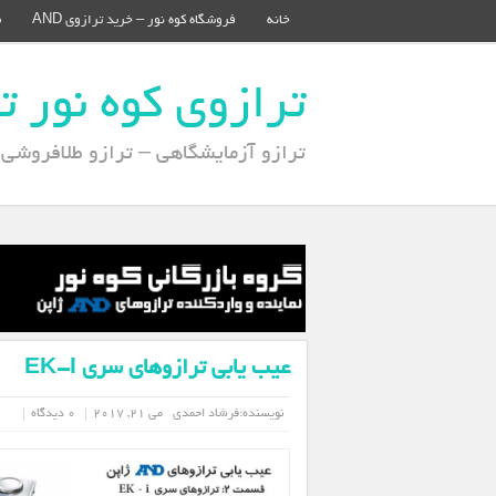
خانه
فروشگاه کوه نور – خرید ترازوی AND
م
ترازوی کوه نور ترازوی 
ترازو آزمایشگاهی – ترازو طلافروشی – تر
عیب یابی ترازوهای سری EK-I
نویسنده:
فرشاد احمدی
می 21, 2017
0 دیدگاه