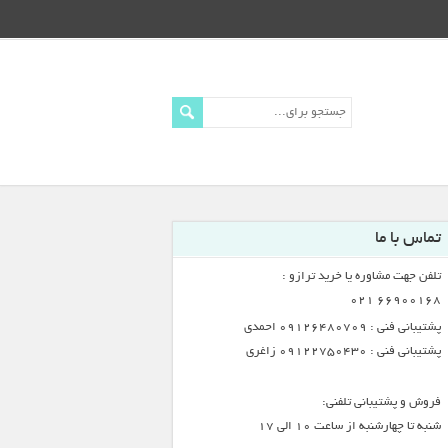
تماس با ما
تلفن جهت مشاوره یا خرید ترازو :
66900168 021
پشتیبانی فنی : 09126480709 احمدی
پشتیبانی فنی : 09122750430 زاغری
فروش و پشتیبانی تلفنی:
شنبه تا چهارشنبه از ساعت 10 الی 17