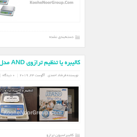
دسته‌بندی نشده
کالیبره یا تنظیم ترازوی AND مدل HT120
نویسنده:
فرشاد احمدی
آگوست 23, 2019
0 دیدگاه
کالیبراسیون ترازو