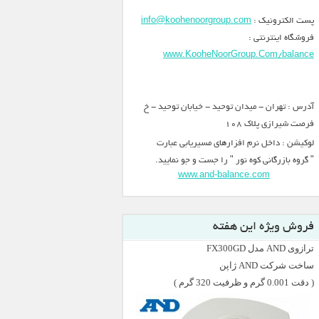
پست الکترونیک :
info@koohenoorgroup.com
فروشگاه اینترنتی :
www.KooheNoorGroup.Com/balance
آدرس : تهران - میدان توحید - خیابان توحید - خ
فرصت شیرازی پلاک 108
لوکیشن : داخل نرم افزارهای مسیریابی عبارت
" گروه بازرگانی کوه نور " را جست و جو نمایید.
www.and-balance.com
فروش ویژه این هفته
ترازوی AND مدل FX300GD
ساخت شرکت AND ژاپن
( دقت 0.001 گرم و ظرفیت 320 گرم )