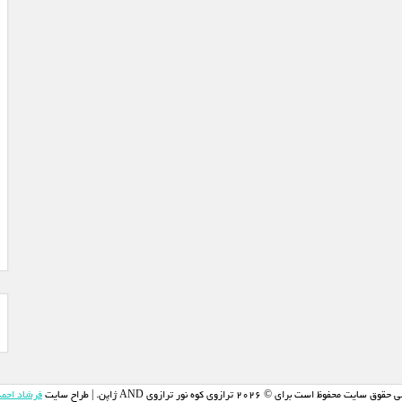
وق سایت محفوظ است برای © 2026 ترازوی کوه نور ترازوی AND ژاپن. | طراح سایت
فرشاد احم