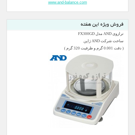
www.and-balance.com
فروش ویژه این هفته
ترازوی AND مدل FX300GD
ساخت شرکت AND ژاپن
( دقت 0.001 گرم و ظرفیت 320 گرم )