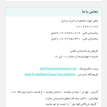
تماس با ما
تلفن جهت مشاوره یا خرید ترازو :
66900168 021
پشتیبانی فنی : 09126480709 احمدی
پشتیبانی فنی : 09122750430 زاغری
فروش و پشتیبانی تلفنی:
شنبه تا چهارشنبه از ساعت 10 الی 17
پست الکترونیک :
info@koohenoorgroup.com
فروشگاه اینترنتی :
www.KooheNoorGroup.Com/balance
آدرس : تهران - میدان توحید - خیابان توحید - خ فرصت شیرازی پلاک 108
لوکیشن : داخل نرم افزارهای مسیریابی عبارت
" گروه بازرگانی کوه نور " را جست و جو نمایید.