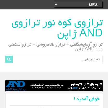
ترازوی کوه نور ترازوی
AND ژاپن
ترازو آزمایشگاهی – ترازو طلافروشی – ترازو صنعتی
و… AND ژاپن
خوش آمدید !