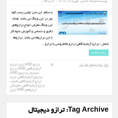
نویسنده:
فرشاد احمدی
فوریه 18, 2016
2 دیدگاه
با سلام. این متن اولین پست کوه
نور در این وبلاگ می باشد. هدف
این وبلاگ معرفی انواع ترازوهای
دقیق و حساس و آموزش نحوه کار
با این ترازوها می باشد. ترازوها
شامل : ترازو آزمایشگاهی ترازو طلافروشی یا ترازو…
بیشتر بخوانید
ترازو AND ژاپن
,
ترازو
نوشته های کوه نور
آزمایشگاهی AND
,
ترازو
دیجیتال
,
ترازوی AND
,
ترازوی آزمایشگاهی
,
خرید
ترازو آزمایشگاهی
,
قیمت
ترازو آزمایشگاهی
,
نمایندگی
ترازوهای AND ژاپن
Tag Archive:
ترازو دیجیتال