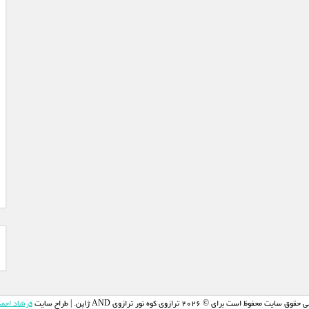
وق سایت محفوظ است برای © 2026 ترازوی کوه نور ترازوی AND ژاپن. | طراح سایت
فرشاد احم