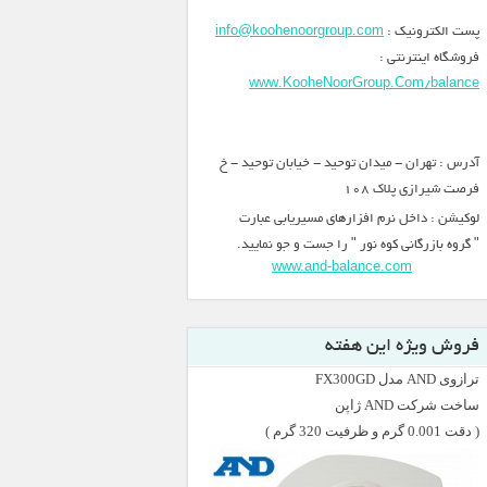
پست الکترونیک :
info@koohenoorgroup.com
فروشگاه اینترنتی :
www.KooheNoorGroup.Com/balance
آدرس : تهران - میدان توحید - خیابان توحید - خ
فرصت شیرازی پلاک 108
لوکیشن : داخل نرم افزارهای مسیریابی عبارت
" گروه بازرگانی کوه نور " را جست و جو نمایید.
www.and-balance.com
فروش ویژه این هفته
ترازوی AND مدل FX300GD
ساخت شرکت AND ژاپن
( دقت 0.001 گرم و ظرفیت 320 گرم )