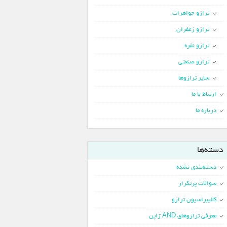
ترازو جواهرات
ترازو زعفران
ترازو نقره
ترازو صنعتی
سایر ترازوها
ارتباط با ما
درباره ما
دسته‌ها
دسته‌بندی نشده
سوالات پرتکرار
کالیبراسیون ترازو
معرفی ترازوهای AND ژاپن