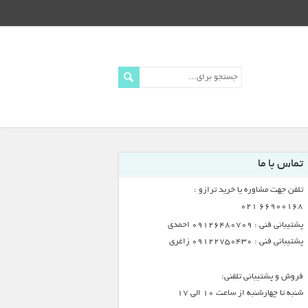
تماس با ما
تلفن جهت مشاوره یا خرید ترازو :
66900168 021
پشتیبانی فنی : 09126480709 احمدی
پشتیبانی فنی : 09122750430 زاغری
فروش و پشتیبانی تلفنی:
شنبه تا چهارشنبه از ساعت 10 الی 17