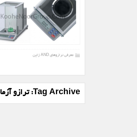
معرفی ترازوهای AND ژاپن
Tag Archive:
ترازو آز