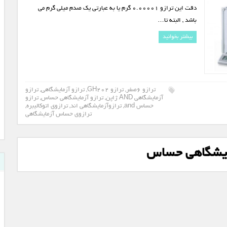
دقت این ترازو 0.00001 گرم یا به عبارتی یک صدم میلی گرم می
باشد , البته تا…
بیشتر بخوانید
ترازو 6صفر
,
ترازو GH202
,
ترازو آزمایشگاهی
,
ترازو
آزمایشگاهی AND ژاپن
,
ترازو آزمایشگاهی حساس
,
ترازو
حساس and
,
ترازوآزمایشگاهی اند
,
ترازوی اتوکالیبره
,
ترازوی حساس آزمایشگاهی
مایشگاهی حساس