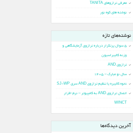
معرفی ترازوهای TANITA
نوشته های کوه نور
نوشته‌های تازه
5 سوال پرتکرار درباره ترازوی آزمایشگاهی و
وزنه کالیبراسیون
ترازوی AND
سال نو مبارک – 1405
نحوه کالیبره یا تنظیم ترازوی AND سری SJ-WP
اتصال ترازوی AND به کامپیوتر – نرم افزار
WINCT
آخرین دیدگاه‌ها