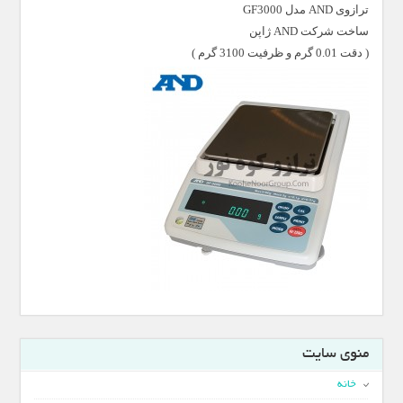
ترازوی AND مدل GF3000
ساخت شرکت AND ژاپن
( دقت 0.01 گرم و ظرفیت 3100 گرم )
منوی سایت
خانه