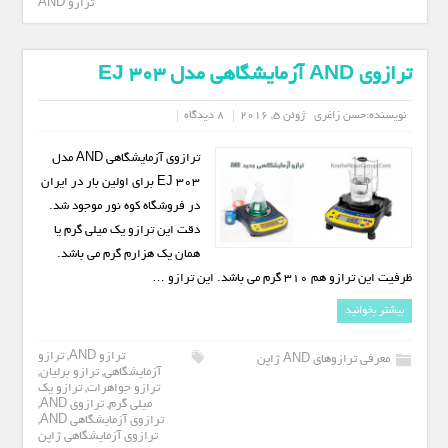
ترازو AND
ترازوی AND آزمایشگاهی مدل EJ 303
نویسنده:
حسن زاغری
ژوئن 5, 2016
8 دیدگاه
ترازوی آزمایشگاهی AND مدل
EJ 303 برای اولین بار در ایران
در فروشگاه کوه نور موجود شد.
دقت این ترازو یک میلی گرم یا
همان یک هزارم گرم می باشد.
ظرفیت این ترازو هم 310 گرم می باشد. این ترازو …
بیشتر بخوانید
ترازو AND
,
ترازو
معرفی ترازوهای AND ژاپن
آزمایشگاهی
,
ترازو برلیان
,
ترازو جواهرات
,
ترازو یک
میلی گرم
,
ترازوی AND
,
ترازوی آزمایشگاهی AND
,
ترازوی آزمایشگاهی ژاپن