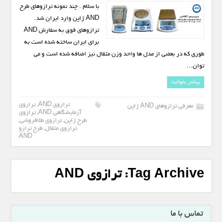
با سلام . چند نمونه ترازوهای طرح
AND ژاپن وارد ایران شد.
ترازوهای فوق به سفارش AND
برای ایران ساخته شده است به
طوری که در بعضی از مدل ها واحد وزن مثقال نیز اضافه شده است و می
توان…
بیشتر بخوانید
ترازوی AND
,
ترازوی
معرفی ترازوهای AND ژاپن
آزمایشگاهی AND
,
ترازوی
طرح ژاپن
,
ترازوی طلافروشی
,
ترازوی مثقال
,
طرح ترازو
AND
Tag Archive:
ترازوی AND
تماس با ما