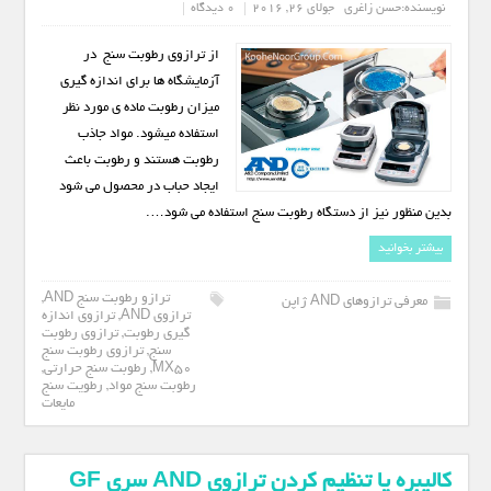
نویسنده:
حسن زاغری
جولای 26, 2016
0 دیدگاه
از ترازوی رطوبت سنج در
آزمایشگاه ها برای اندازه گیری
میزان رطوبت ماده ی مورد نظر
استفاده میشود. مواد جاذب
رطوبت هستند و رطوبت باعث
ایجاد حباب در محصول می شود
بدین منظور نیز از دستگاه رطوبت سنج استفاده می شود….
بیشتر بخوانید
ترازو رطوبت سنج AND
,
معرفی ترازوهای AND ژاپن
ترازوی AND
,
ترازوی اندازه
گیری رطوبت
,
ترازوی رطوبت
سنج
,
ترازوی رطوبت سنج
MX50
,
رطوبت سنج حرارتی
,
رطوبت سنج مواد
,
رطویت سنج
مایعات
کالیبره یا تنظیم کردن ترازوی AND سری GF