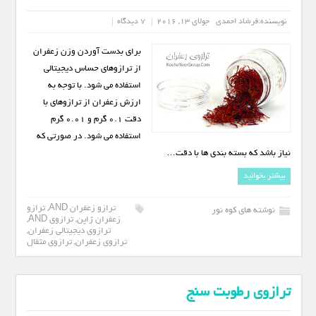
نویسنده:
فرشاد احمدی
جولای 13, 2016
7 دیدگاه
برای بدست آوردن وزن زعفران
از ترازوهای حساس دیجیتالی
استفاده می شود. با توجه به
ارزش زعفران از ترازوهای با
دقت 0.1 گرم و 0.01 گرم
استفاده می شود. در صورتی که
نیاز باشد که بسته بندی ها با دقت…
بیشتر بخوانید
ترازو زعفران AND
,
ترازو
نوشته های کوه نور
زعفران ژاپن
,
ترازوی AND
,
ترازوی دیجیتالی زعفران
,
ترازوی زعفران
,
ترازوی مثقال
ترازوی رطوبت سنج