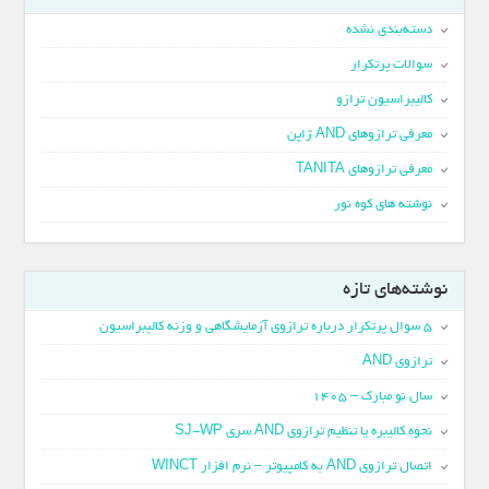
دسته‌بندی نشده
سوالات پرتکرار
کالیبراسیون ترازو
معرفی ترازوهای AND ژاپن
معرفی ترازوهای TANITA
نوشته های کوه نور
نوشته‌های تازه
5 سوال پرتکرار درباره ترازوی آزمایشگاهی و وزنه کالیبراسیون
ترازوی AND
سال نو مبارک – 1405
نحوه کالیبره یا تنظیم ترازوی AND سری SJ-WP
اتصال ترازوی AND به کامپیوتر – نرم افزار WINCT