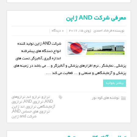
معرفی شرکت AND ژاپن
نویسنده:
فرشاد احمدی
ژوئن 15, 2016
0 دیدگاه
شرکت AND ژاپن تولید کننده
انواع دستگاه های پیشرفته
اندازه گیری ,آنالیزگر, تست های
پزشکی , نمایشگر , نرم افزارهای پزشکی و آنالیزگر و… می باشد در زمینه های
پزشکی و آزمایشگاهی و صنعتی و … فعالیت می کند ….
بیشتر بخوانید
ترازو
,
ترازو اند
,
ترازوهای
نوشته های کوه نور
AND
,
ترازوی AND
,
ترازوی
آزمایشگاهی
,
ترازوی اند ژاپن
,
ترازوی های حساس AND
,
شرکت and ژاپن