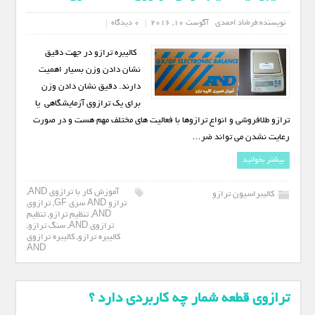
نویسنده:
فرشاد احمدی
آگوست 10, 2016
0 دیدگاه
کالیبره ترازو در جهت دقیق
نشان دادن وزن بسیار اهمیت
دارند. دقیق نشان دادن وزن
برای یک ترازوی آزمایشگاهی یا
ترازو طلافروشی و انواع ترازوها با فعالیت های مختلف مهم هست و در صورت
رعایت نشدن می تواند ضر…
بیشتر بخوانید
آموزش کار با ترازوی AND
,
کالیبراسیون ترازو
ترازو AND سری GF
,
ترازوی
AND
,
تنظیم ترازو
,
تنظیم
ترازوی AND
,
سنگ ترازو
,
کالیبره ترازو
,
کالیبره ترازوی
AND
ترازوی قطعه شمار چه کاربردی دارد ؟