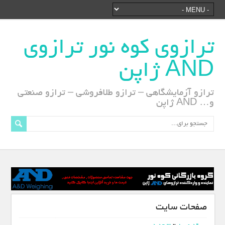
ترازوی کوه نور ترازوی
AND ژاپن
ترازو آزمایشگاهی – ترازو طلافروشی – ترازو صنعتی
و… AND ژاپن
صفحات سایت