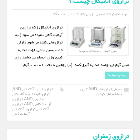
ترازوی آناتیکال چیست ؟
نویسنده:
فرشاد احمدی
ژوئن 25, 2016
0 دیدگاه
ترازوی آناتیکال ( که ترازوی
آزمایشگاهی نامیده می شود ) به
ترازوهایی گفته می شود دارای
دقت بسیار بالایی جهت اندازه
گیری وزن اجسام می باشند و زیر
میلی گرم می توانند اندازه گیری کنند (ترازوهایی با دقت 0.0001 گرم…
بیشتر بخوانید
معرفی ترازوهای AND ژاپن
,
ترازو
,
ترازو آناتیکال AND
,
نوشته های کوه نور
ترازو اتو کالیبره آناتیکال
,
ترازوی AND
,
ترازوی
آزمایشگاهی AND
,
ترازوی
آناتیکال
,
ترازوی آناتیکال
آزمایشگاهی
ترازوی زعفران