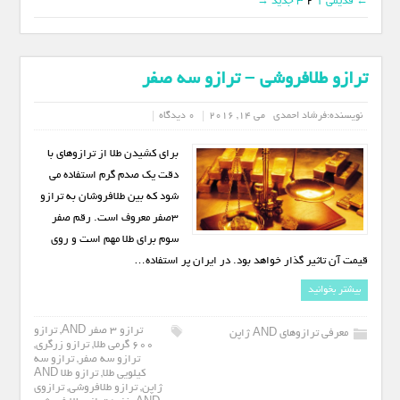
← قدیمی
1
2
3
جدید →
ترازو طلافروشی – ترازو سه صفر
نویسنده:
فرشاد احمدی
می 14, 2016
0 دیدگاه
برای کشیدن طلا از ترازوهای با
دقت یک صدم گرم استفاده می
شود که بین طلافروشان به ترازو
3صفر معروف است. رقم صفر
سوم برای طلا مهم است و روی
قیمت آن تاثیر گذار خواهد بود. در ایران پر استفاده…
بیشتر بخوانید
ترازو 3 صفر AND
,
ترازو
معرفی ترازوهای AND ژاپن
600 گرمی طلا
,
ترازو زرگری
,
ترازو سه صفر
,
ترازو سه
کیلویی طلا
,
ترازو طلا AND
ژاپن
,
ترازو طلافروشی
,
ترازوی