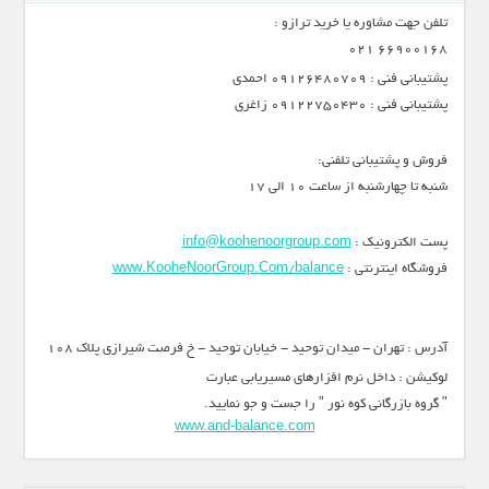
تلفن جهت مشاوره یا خرید ترازو :
66900168 021
پشتیبانی فنی : 09126480709 احمدی
پشتیبانی فنی : 09122750430 زاغری
فروش و پشتیبانی تلفنی:
شنبه تا چهارشنبه از ساعت 10 الی 17
پست الکترونیک :
info@koohenoorgroup.com
فروشگاه اینترنتی :
www.KooheNoorGroup.Com/balance
آدرس : تهران - میدان توحید - خیابان توحید - خ فرصت شیرازی پلاک 108
لوکیشن : داخل نرم افزارهای مسیریابی عبارت
" گروه بازرگانی کوه نور " را جست و جو نمایید.
www.and-balance.com