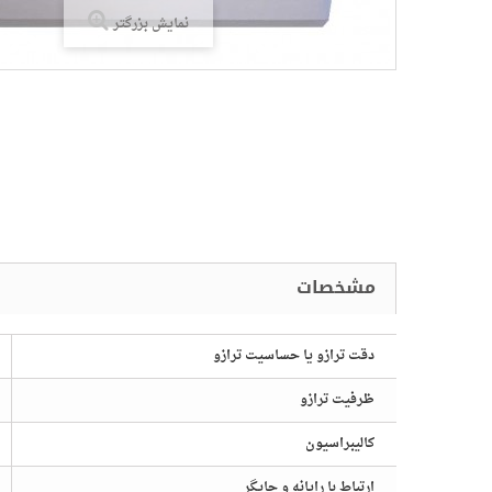
نمایش بزرگتر
دقت ترازو یا حساسیت ترازو
ظرفیت ترازو
صات
کالیبراسیون
ارتباط با رایانه و چاپگر