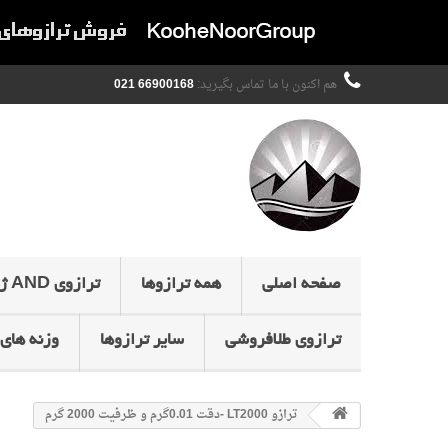
هم اکنون با ما تماس بگیرید:
66900168 021
صفحه اصلی
همه ترازوها
ترازوی AND ژاپن
ترازوی طلافروشی
سایر ترازوها
وزنه های 
ترازو LT2000 -دقت 0.01گرم و ظرفیت 2000 گرم