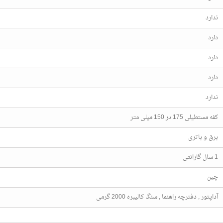
ندارد
دارد
دارد
دارد
ندارد
کفه مستطیلی 175 در 150 میلی متر
برق و باتری
1 سال گارانتی
چین
آداپتور , دفترچه راهنما , سنگ کالیبره 2000 گرمی