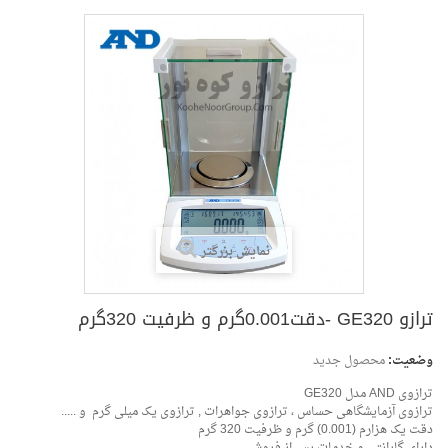
نمایش بزرگتر
وضعیت:
محصول جدید
ترازوی AND مدل GE320
یت 320گرم
ترازوی آزمایشگاهی حساس ، ترازوی جواهرات , ترازوی یک میلی گرم و .....
دقت یک هزارم (0.001) گرم و ظرفیت 320 گرم
دارای گارانتی و خدمات پس از فروش