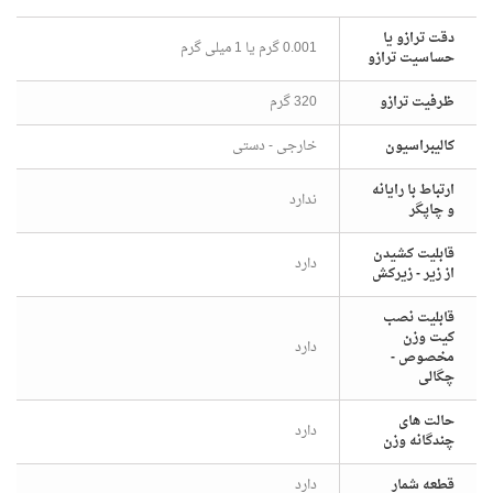
دقت ترازو یا
0.001 گرم یا 1 میلی گرم
حساسیت ترازو
ظرفیت ترازو
320 گرم
شخصات
کالیبراسیون
خارجی - دستی
ارتباط با رایانه
ندارد
و چاپگر
قابلیت کشیدن
دارد
از زیر - زیرکش
قابلیت نصب
کیت وزن
دارد
مخصوص -
چگالی
حالت های
دارد
چندگانه وزن
قطعه شمار
دارد