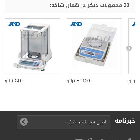
د و نظرات
 همان شاخه: