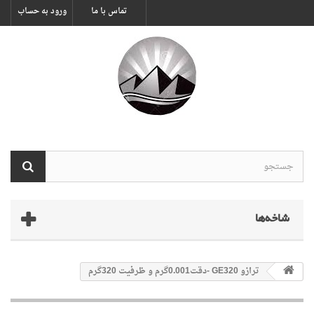
تماس با ما
ورود به حساب
شاخه‌ها
ترازو GE320 -دقت0.001گرم و ظرفیت 320گرم