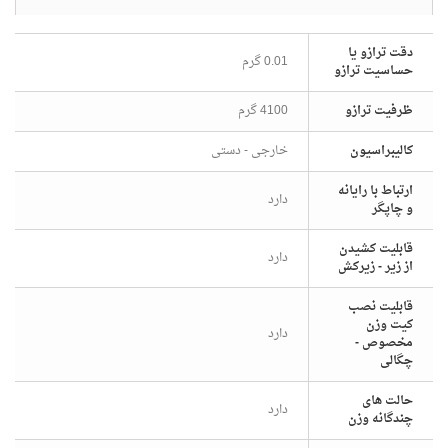
دقت ترازو یا
0.01 گرم
حساسیت ترازو
ظرفیت ترازو
4100 گرم
شخصات
کالیبراسیون
خارجی - دستی
ارتباط با رایانه
دارد
و چاپگر
قابلیت کشیدن
دارد
از زیر - زیرکش
قابلیت نصب
کیت وزن
دارد
مخصوص -
چگالی
حالت های
دارد
چندگانه وزن