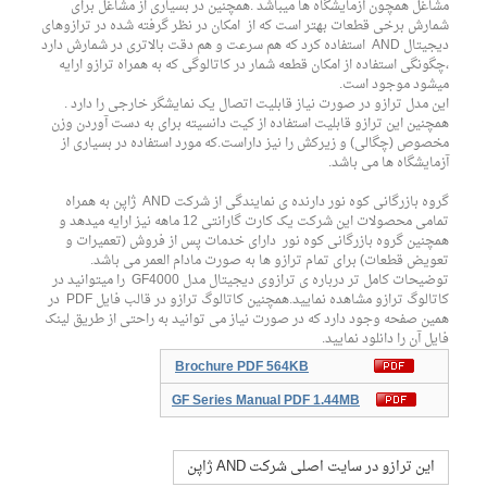
مشاغل همچون آزمایشگاه ها میباشد .همچنین در بسیاری از مشاغل برای
شمارش برخی قطعات بهتر است که از امکان در نظر گرفته شده در ترازوهای
دیجیتال AND استفاده کرد که هم سرعت و هم دقت بالاتری در شمارش دارد
،چگونگی استفاده از امکان قطعه شمار در کاتالوگی که به همراه ترازو ارایه
میشود موجود است.
این مدل ترازو در صورت نیاز قابلیت اتصال یک نمایشگر خارجی را دارد .
همچنین این ترازو قابلیت استفاده از کیت دانسیته برای به دست آوردن وزن
مخصوص (چگالی) و زیرکش را نیز داراست.که مورد استفاده در بسیاری از
آزمایشگاه ها می باشد.
گروه بازرگانی کوه نور دارنده ی نمایندگی از شرکت AND ژاپن به همراه
تمامی محصولات این شرکت یک کارت گارانتی 12 ماهه نیز ارایه میدهد و
همچنین گروه بازرگانی کوه نور دارای خدمات پس از فروش (تعمیرات و
تعویض قطعات) برای تمام ترازو ها به صورت مادام العمر می باشد.
توضیحات کامل تر درباره ی ترازوی دیجیتال مدل GF4000 را میتوانید در
کاتالوگ ترازو مشاهده نمایید.همچنین کاتالوگ ترازو در قالب فایل PDF در
همین صفحه وجود دارد که در صورت نیاز می توانید به راحتی از طریق لینک
فایل آن را دانلود نمایید.
Brochure PDF 564KB
GF Series Manual PDF 1.44MB
این ترازو در سایت اصلی شرکت AND ژاپن