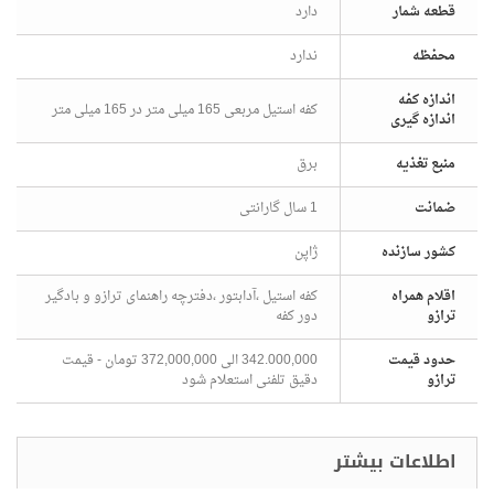
قطعه شمار
دارد
محفظه
ندارد
اندازه کفه
کفه استیل مربعی 165 میلی متر در 165 میلی متر
اندازه گیری
منبع تغذیه
برق
ضمانت
1 سال گارانتی
کشور سازنده
ژاپن
اقلام همراه
کفه استیل ،آدابتور ،دفترچه راهنمای ترازو و بادگیر
ترازو
دور کفه
حدود قیمت
342.000,000 الی 372,000,000 تومان - قیمت
ترازو
دقیق تلفنی استعلام شود