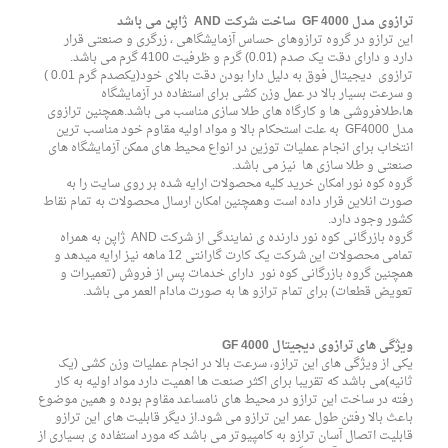
ترازوی مدل GF 4000 ساخت شرکت AND ژاپن می باشد
این ترازو در گروه ترازوهای حساس آزمایشگاهی ، زرگری و صنعتی قرار
دارد و دارای دقت یک صدم (0.01) گرم و ظرفیت 4100 گرم می باشد.
ترازوی دیجیتال فوق به دلیل دارا بودن دقت بالای خود(یکصدم گرم 0.01 )
و سرعت بسیار بالا در عمل وزن کشی برای استفاده در آزمایشگاه
ها،طلافروشی ها و کارگاه های طلا سازی مناسب می باشد.همچنین ترازوی
مدل GF4000 به علت استحکام بالا و مواد اولیه مقاوم خود مناسب ترین
انتخاب برای انجام عملیات توزین در انواع محیط های ممکن آزمایشگاه های
صنعتی و طلا سازی ها نیز می باشد.
گروه کوه نور امکان خرید کلیه محصولات ارایه شده بر روی سایت را به
صورت انلاین قرار داده است وهمچنین امکان ارسال محصولات به تمام نقاط
لاعات بیشتر
کشور وجود دارد.
گروه بازرگانی کوه نور دارنده ی نمایندگی از شرکت AND ژاپن به همراه
تمامی محصولات این شرکت یک کارت گارانتی 12 ماهه نیز ارایه میدهد و
همچنین گروه بازرگانی کوه نور دارای خدمات پس از فروش (تعمیرات و
تعویض قطعات) برای تمام ترازو ها به صورت مادام العمر می باشد.
ویژگی های ترازوی دیجیتال GF 4000
یکی از ویژگی های این ترازو، سرعت بالا در انجام عملیات وزن کشی (یک
ثانیه)می باشد که تقریبا برای اکثر صنعت ها اهمیت دارد مواد اولیه به کار
رفته در ساخت این ترازو در محیط های نامساعد مقاوم بوده و همین موضوع
باعث بالا رفتن طول عمر این ترازو می شود.از دیگر قابلیت های این ترازو
قابلیت اتصال آسان ترازو به کامپیوتر می باشد که مورد استفاده ی بسیاری از