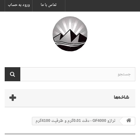
تماس با ما
ورود به حساب
شاخه‌ها
ترازو GF4000 - دقت 0.01گرم و ظرفیت 4100گرم