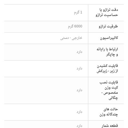
دقت ترازو یا
1 گرم
حساسیت ترازو
ظرفیت ترازو
6000 گرم
شخصات
کالیبراسیون
خارجی - دستی
ارتباط با رایانه
دارد
و چاپگر
قابلیت کشیدن
دارد
از زیر - زیرکش
قابلیت نصب
کیت وزن
دارد
مخصوص -
چگالی
حالت های
دارد
چندگانه وزن
قطعه شمار
دارد