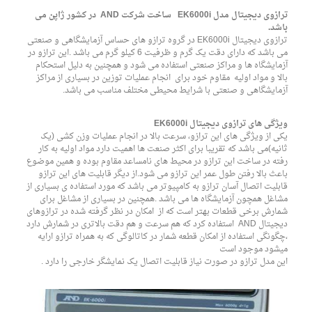
ترازوی دیجیتال مدل EK6000i ساخت شرکت AND در کشور ژاپن می
باشد.
ترازوی دیجیتال EK6000i در گروه ترازو های حساس آزمایشگاهی و صنعتی
می باشد که دارای دقت یک گرم و ظرفیت 6 کیلو گرم می باشد .این ترازو در
آزمایشگاه ها و مراکز صنعتی استفاده می شود و همچنین به دلیل استحکام
بالا و مواد اولیه مقاوم خود برای انجام عملیات توزین در بسیاری از مراکز
آزمایشگاهی و صنعتی با شرایط محیطی مختلف مناسب می باشد.
ویژگی های ترازوی دیجیتال EK6000i
لاعات بیشتر
یکی از ویژگی های این ترازو، سرعت بالا در انجام عملیات وزن کشی (یک
ثانیه)می باشد که تقریبا برای اکثر صنعت ها اهمیت دارد مواد اولیه به کار
رفته در ساخت این ترازو در محیط های نامساعد مقاوم بوده و همین موضوع
باعث بالا رفتن طول عمر این ترازو می شود.از دیگر قابلیت های این ترازو
قابلیت اتصال آسان ترازو به کامپیوتر می باشد که مورد استفاده ی بسیاری از
مشاغل همچون آزمایشگاه ها می باشد .همچنین در بسیاری از مشاغل برای
شمارش برخی قطعات بهتر است که از امکان در نظر گرفته شده در ترازوهای
دیجیتال AND استفاده کرد که هم سرعت و هم دقت بالاتری در شمارش دارد
،چگونگی استفاده از امکان قطعه شمار در کاتالوگی که به همراه ترازو ارایه
میشود موجود است
این مدل ترازو در صورت نیاز قابلیت اتصال یک نمایشگر خارجی را دارد .