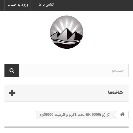
تماس با ما
ورود به حساب
شاخه‌ها
ترازو EK 6000i-دقت 1گرم وظرفیت 6000گرم