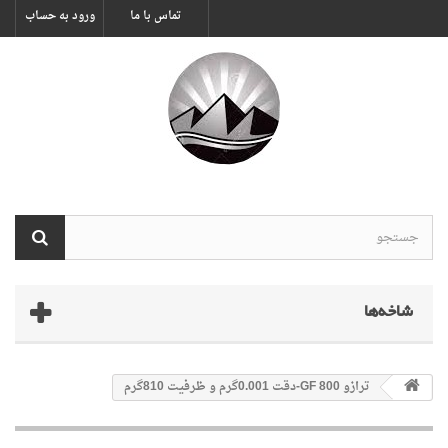
تماس با ما
ورود به حساب
شاخه‌ها
ترازو GF 800-دقت 0.001گرم و ظرفیت 810گرم