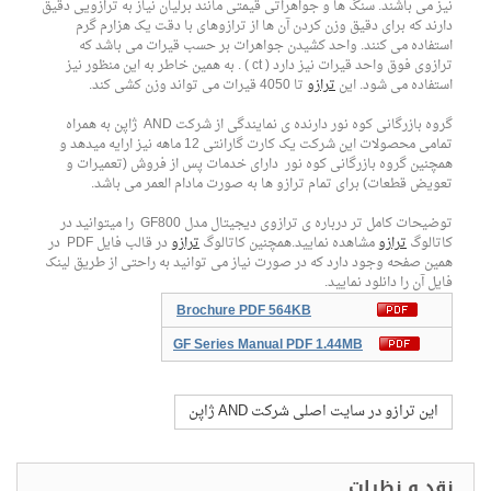
نیز می باشند. سنگ ها و جواهراتی قیمتی مانند برلیان نیاز به ترازویی دقیق
دارند که برای دقیق وزن کردن آن ها از ترازوهای با دقت یک هزارم گرم
استفاده می کنند. واحد کشیدن جواهرات بر حسب قیرات می باشد که
ترازوی فوق واحد قیرات نیز دارد ( ct ) . به همین خاطر به این منظور نیز
استفاده می شود. این
ترازو
تا 4050 قیرات می تواند وزن کشی کند.
گروه بازرگانی کوه نور دارنده ی نمایندگی از شرکت AND ژاپن به همراه
تمامی محصولات این شرکت یک کارت گارانتی 12 ماهه نیز ارایه میدهد و
همچنین گروه بازرگانی کوه نور دارای خدمات پس از فروش (تعمیرات و
تعویض قطعات) برای تمام ترازو ها به صورت مادام العمر می باشد.
توضیحات کامل تر درباره ی ترازوی دیجیتال مدل GF800 را میتوانید در
کاتالوگ
ترازو
مشاهده نمایید.همچنین کاتالوگ
ترازو
در قالب فایل PDF در
همین صفحه وجود دارد که در صورت نیاز می توانید به راحتی از طریق لینک
فایل آن را دانلود نمایید.
Brochure PDF 564KB
GF Series Manual PDF 1.44MB
این ترازو در سایت اصلی شرکت AND ژاپن