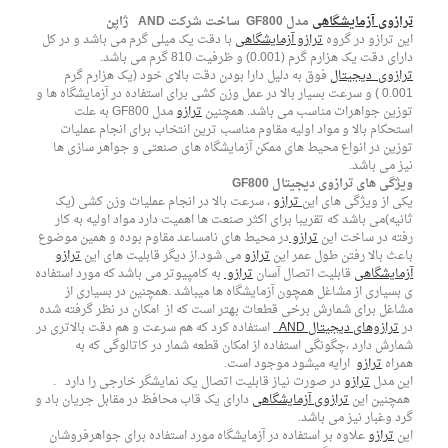
ترازوی آزمایشگاهی
مدل GF800 ساخت شرکت AND ژاپن
این ترازو در گروه
ترازو آزمایشگاهی
با دقت یک میلی گرم می باشد و در کل
دارای دقت یک هزارم گرم (0.001) و ظرفیت 810 گرم می باشد.
ترازوی دیجیتال
فوق به دلیل دارا بودن دقت بالای خود (یک هزارم گرم
0.001 ) و سرعت بسیار بالا در عمل وزن کشی برای استفاده در آزمایشگاه ها و
توزین جواهرات مناسب می باشد. همچنین
ترازو
مدل GF800 به علت
استحکام بالا و مواد اولیه مقاوم مناسب ترین انتخاب برای انجام عملیات
توزین در انواع محیط های ممکن آزمایشگاه های صنعتی و جواهر سازی ها
نیز می باشد.
ویژگی های ترازوی دیجیتال GF800
یکی از ویژگی های این
ترازو
، سرعت بالا در انجام عملیات وزن کشی (یک
لاعات بیشتر
ثانیه)می باشد که تقریبا برای اکثر صنعت ها اهمیت دارد مواد اولیه به کار
رفته در ساخت این
ترازو
در محیط های نامساعد مقاوم بوده و همین موضوع
باعث بالا رفتن طول عمر این
ترازو
می شود.از دیگر قابلیت های این
ترازو
آزمایشگاهی
قابلیت اتصال آسان
ترازو
به کامپیوتر می باشد که مورد استفاده
ی بسیاری از مشاغل همچون آزمایشگاه ها میباشد .همچنین در بسیاری از
مشاغل برای شمارش برخی قطعات بهتر است که از امکان در نظر گرفته شده
در
ترازوهای دیجیتال AND
استفاده کرد که هم سرعت و هم دقت بالاتری در
شمارش دارد ،چگونگی استفاده از امکان قطعه شمار در کاتالوگی که به
همراه
ترازو
ارایه میشود موجود است.
این مدل
ترازو
در صورت نیاز قابلیت اتصال یک نمایشگر خارجی را دارد .
همچنین این
ترازوی آزمایشگاهی
دارای یک قاب محافظ در مقابل جریان باد و
گرد وغبار نیز می باشد.
این
ترازو
علاوه بر استفاده در آزمایشگاه مورد استفاده برای جواهرفروشان