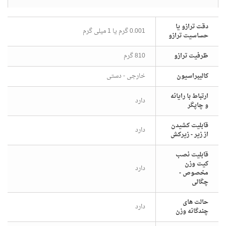
دقت ترازو یا
0.001 گرم یا 1 میلی گرم
حساسیت ترازو
ظرفیت ترازو
810 گرم
شخصات
کالیبراسیون
خارجی - دستی
ارتباط با رایانه
دارد
و چاپگر
قابلیت کشیدن
دارد
از زیر - زیرکش
قابلیت نصب
کیت وزن
دارد
مخصوص -
چگالی
حالت های
دارد
چندگانه وزن