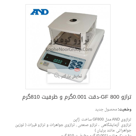
نمایش بزرگتر
وضعیت:
محصول جدید
ترازوی AND مدل GF800 ساخت ژاپن
فیت 810گرم
ترازوی آزمایشگاهی ، ترازو صنعتی , ترازوی جواهرات و ترازو قیرات ( توزین
جواهراتی مانند برلیان )
دقت یک هزارم (0.001) گرم وظرفیت 810 گرم