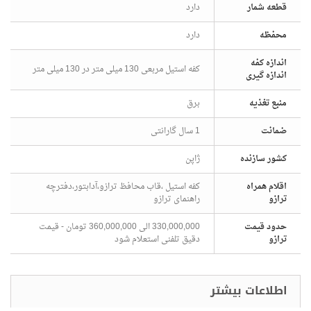
قطعه شمار
دارد
محفظه
دارد
اندازه کفه
کفه استیل مربعی 130 میلی متر در 130 میلی متر
اندازه گیری
منبع تغذیه
برق
ضمانت
1 سال گارانتی
کشور سازنده
ژاپن
اقلام همراه
کفه استیل ،قاب محافظ ترازو،آدابتور،دفترچه
ترازو
راهنمای ترازو
حدود قیمت
330,000,000 الی 360,000,000 تومان - قیمت
ترازو
دقیق تلفنی استعلام شود