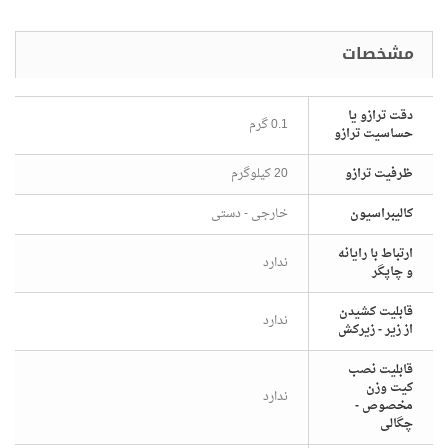
دقت ترازو یا
0.1 گرم
حساسیت ترازو
ظرفیت ترازو
20 کیلوگرم
شخصات
کالیبراسیون
خارجی - دستی
ارتباط با رایانه
ندارد
و چاپگر
قابلیت کشیدن
ندارد
از زیر - زیرکش
قابلیت نصب
کیت وزن
ندارد
مخصوص -
چگالی