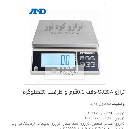
نمایش بزرگتر
وضعیت:
محصول جدید
ترازوی AND مدل SJ20A
 20کیلوگرم
ترازوی با ظرفیت و دقت بالا
ترازوی حساس صنعتی ، ترازوی قطعه شمار , ترازوی بدلیجات , آزمایشگاهی و .....
دقت یک دهم (0.1) گرم و ظرفیت 20000 گرم