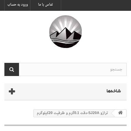
تماس با ما
ورود به حساب
شاخه‌ها
ترازو SJ20A-دقت 0.1گرم و ظرفیت 20کیلوگرم