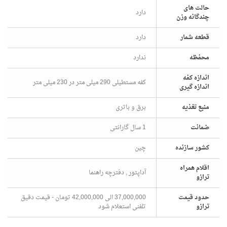
حالت های
دارد
چندگانه وزن
قطعه شمار
دارد
محفظه
ندارد
اندازه کفه
کفه مستطیلی 290 میلی متر در 230 میلی متر
اندازه گیری
منبع تغذیه
برق و باتری
ضمانت
1 سال گارانتی
کشور سازنده
چین
اقلام همراه
آداپتور , دفترچه راهنما
ترازو
حدود قیمت
37,000,000 الی 42,000,000 تومان - قیمت دقیق
ترازو
تلفنی استعلام شود