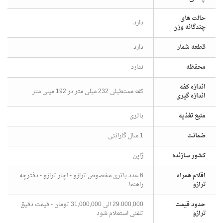
حالت های
دارد
چندگانه وزن
قطعه شمار
دارد
محفظه
ندارد
اندازه کفه
کفه مستطیلی 232 میلی متر در 192 میلی متر
اندازه گیری
منبع تغذیه
باتری
ضمانت
1 سال گارانتی
کشور سازنده
ژاپن
اقلام همراه
6 عدد باتری مخصوص ترازو - آچار ترازو - دفترچه
ترازو
راهنما
حدود قیمت
29.000,000 الی 31,000,000 تومان - قیمت دقیق
ترازو
تلفنی استعلام شود