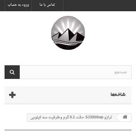
تماس با ما
ورود به حساب
شاخه‌ها
ترازو SJ3000wp -دقت 0.1 گرم وظرفیت سه کیلویی