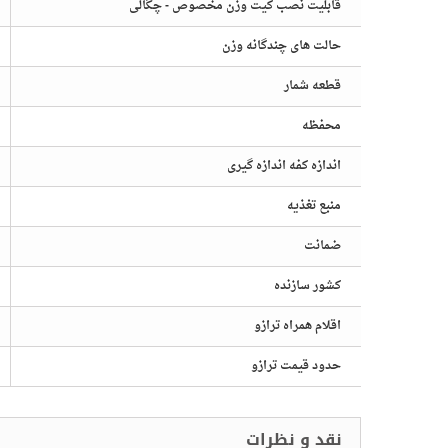
قابلیت نصب کیت وزن مخصوص - چگالی
حالت های چندگانه وزن
قطعه شمار
محفظه
اندازه کفه اندازه گیری
منبع تغذیه
ضمانت
کشور سازنده
اقلام همراه ترازو
حدود قیمت ترازو