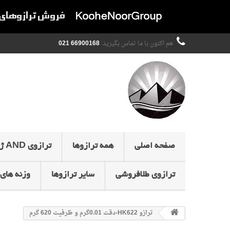
هم اکنون با ما تماس بگیرید:
66900168 021
صفحه اصلی
همه ترازوها
ترازوی AND ژاپن
ترازوی طلافروشی
سایر ترازوها
وزنه های 
ترازو HK622-دقت 0.01گرم و ظرفیت 620 گرم