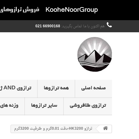
هم اکنون با ما تماس بگیرید:
66900168 021
صفحه اصلی
همه ترازوها
ترازوی AND ژاپن
ترازوی طلافروشی
سایر ترازوها
وزنه های 
ترازو HK3200-دقت 0.01گرم و ظرفیت 3200گرم