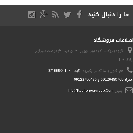
ترازو HT120...
ترازو GR...
گروه بازرگانی کوه نور, تهران - خ توحید - خ فرصت شیرازی -
پلاک 108
هم اکنون با ما تماس بگیرید:
ثابت : 02166900168
همراه:09126480709 و 09122750430
ا دنبال کنید
ایمیل:
Info@Koohenoorgroup.Com
ت فروشگاه