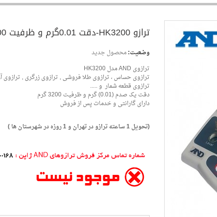
وضعیت:
محصول جدید
ترازو HK3200-دقت 0.01گرم و ظرفیت 3200گرم
ترازوی AND مدل HK3200
ترازوی حساس ، ترازوی طلا فروشی , ترازوی زرگری , ترازوی آ
ترازوی قطعه شمار و .....
دقت یک صدم (0.01) گرم و ظرفیت 3200 گرم
دارای گارانتی و خدمات پس از فروش
(تحویل 1 ساعته ترازو در تهران و 1 روزه در شهرستان ها )