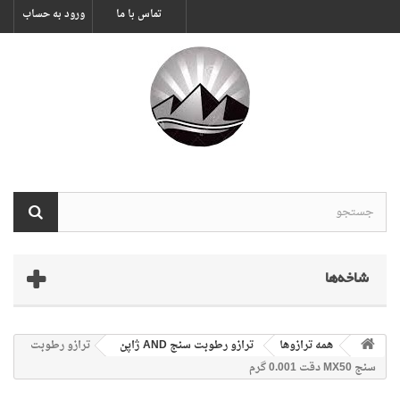
تماس با ما
ورود به حساب
شاخه‌ها
همه ترازوها
ترازو رطوبت سنج AND ژاپن
ترازو رطوبت
سنج MX50 دقت 0.001 گرم