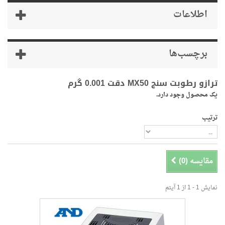
اطلاعات
برچسب‌ها
وبت سنج MX50 دقت 0.001 گرم
ترتیب
صول وجود دارد.
مقایسه (
0
)
نمایش 1 - 1 از 1 آیتم