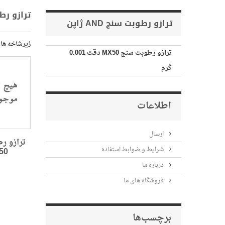
ترازو رطوبت سنج AND ژاپن
زیرشاخه ها
رطوبت سنج AND ژاپن
ترازو رطوبت سنج MX50 دقت 0.001
گرم
اطلاعات
ارسال
شرایط و ضوابط استفاده
درباره ما
ترازو رطوبت سنج
فروشگاه های ما
MX50...
برچسب‌ها