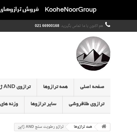
هم اکنون با ما تماس بگیرید:
66900168 021
صفحه اصلی
همه ترازوها
ترازوی AND ژاپن
ترازوی طلافروشی
سایر ترازوها
وزنه های 
همه ترازوها
ترازو رطوبت سنج AND ژاپن